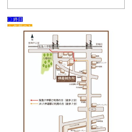
〇 終日
△ 午前のみ
× 休み