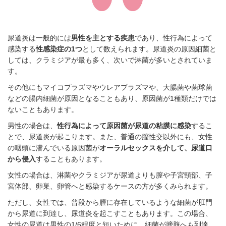
尿道炎は一般的には
男性を主とする疾患
であり、性行為によって
感染する
性感染症の1つ
として数えられます。尿道炎の原因細菌と
しては、クラミジアが最も多く、次いで淋菌が多いとされていま
す。
その他にもマイコプラズマやウレアプラズマや、大腸菌や菌球菌
などの腸内細菌が原因となることもあり、原因菌が1種類だけでは
ないこともあります。
男性の場合は、
性行為によって原因菌が尿道の粘膜に感染
するこ
とで、尿道炎が起こります。また、普通の膣性交以外にも、女性
の咽頭に潜んでいる原因菌が
オーラルセックスを介して、尿道口
から侵入
することもあります。
女性の場合は、淋菌やクラミジアが尿道よりも膣や子宮頸部、子
宮体部、卵巣、卵管へと感染するケースの方が多くみられます。
ただし、女性では、普段から膣に存在しているような細菌が肛門
から尿道に到達し、尿道炎を起こすこともあります。この場合、
女性の尿道は男性の1/6程度と短いために、細菌が膀胱へも到達