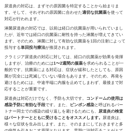
尿道炎の対応は、まずその原因菌を特定することから始まりま
す。そして、それぞれの原因菌に合わせた
適切な抗菌薬
を使って
対応が行われます。
淋菌尿道炎の対応では、以前は経口の抗菌薬が用いられていまし
たが、近年では経口の抗菌薬に耐性を持った淋菌が増えてきてい
ます。そのため、淋菌に対して有効な抗菌薬を1回の注射によって
投与する
単回投与療法
が推奨されます。
クラミジア尿道炎の対応に対しては、経口の抗菌薬が効果を発揮
しますが、治療のためには
1〜2週間の服薬
を求められることが一
般的です。抗菌薬による対応は、症状が緩和したとしても、原因
菌が完全には死滅していない場合もあります。そのため、再発を
避けるためには、中途半端に内服を止めてしまわず、最後まで対
応することが重要です。
尿道炎は対応だけでなく、予防も大切です。
コンドームの使用は
感染予防に有効な手段
です。また、
ピンポン感染
と呼ばれるパー
トナー同士での感染の繰り返しを避けるためにも、
尿道炎の検査
はパートナーとともに受けることをオススメします。
尿道炎は、
様々な症状を生み出します。また、そのままにしておきますと多
の病気を引きおこす原因となります。早期に治対応ることがとて