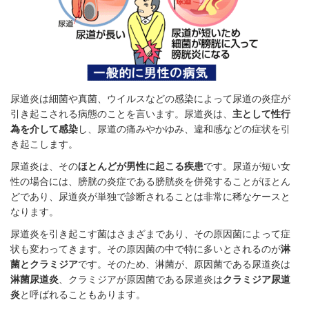
尿道炎は細菌や真菌、ウイルスなどの感染によって尿道の炎症が
引き起こされる病態のことを言います。尿道炎は、
主として性行
為を介して感染
し、尿道の痛みやかゆみ、違和感などの症状を引
き起こします。
尿道炎は、その
ほとんどが男性に起こる疾患
です。尿道が短い女
性の場合には、膀胱の炎症である膀胱炎を併発することがほとん
どであり、尿道炎が単独で診断されることは非常に稀なケースと
なります。
尿道炎を引き起こす菌はさまざまであり、その原因菌によって症
状も変わってきます。その原因菌の中で特に多いとされるのが
淋
菌とクラミジア
です。そのため、淋菌が、原因菌である尿道炎は
淋菌尿道炎
、クラミジアが原因菌である尿道炎は
クラミジア尿道
炎
と呼ばれることもあります。