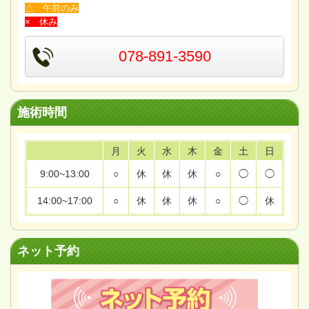
△ 午前のみ
× 休み
078-891-3590
施術時間
月
火
水
木
金
土
日
9:00~13:00
○
休
休
休
○
◯
◯
14:00~17:00
○
休
休
休
○
◯
休
ネット予約