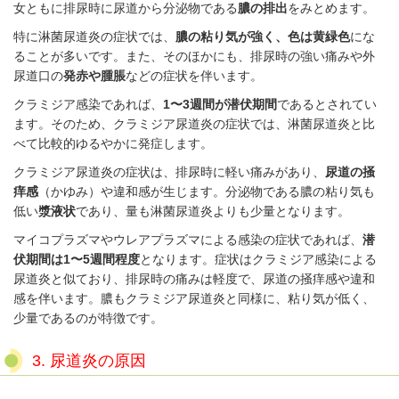
女ともに排尿時に尿道から分泌物である
膿の排出
をみとめます。
特に淋菌尿道炎の症状では、
膿の粘り気が強く、色は黄緑色
にな
ることが多いです。また、そのほかにも、排尿時の強い痛みや外
尿道口の
発赤や腫脹
などの症状を伴います。
クラミジア感染であれば、
1〜3週間が潜伏期間
であるとされてい
ます。そのため、クラミジア尿道炎の症状では、淋菌尿道炎と比
べて比較的ゆるやかに発症します。
クラミジア尿道炎の症状は、排尿時に軽い痛みがあり、
尿道の掻
痒感
（かゆみ）や違和感が生じます。分泌物である膿の粘り気も
低い
漿液状
であり、量も淋菌尿道炎よりも少量となります。
マイコプラズマやウレアプラズマによる感染の症状であれば、
潜
伏期間は1〜5週間程度
となります。症状はクラミジア感染による
尿道炎と似ており、排尿時の痛みは軽度で、尿道の掻痒感や違和
感を伴います。膿もクラミジア尿道炎と同様に、粘り気が低く、
少量であるのが特徴です。
3. 尿道炎の原因